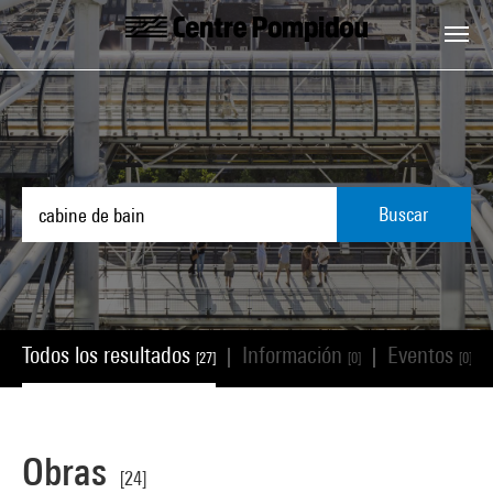
Skip to main content
Centre Pompidou
Buscar
Todos los resultados
Información
Eventos
|
|
|
[27]
[0]
[0]
Obras
[24]