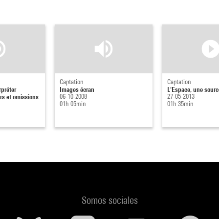
Captation
Captation
rpréter
Images écran
L'Espace, une sourc
urs et omissions
06-10-2008
27-05-2013
01h 05min
01h 35min
Somos sociales