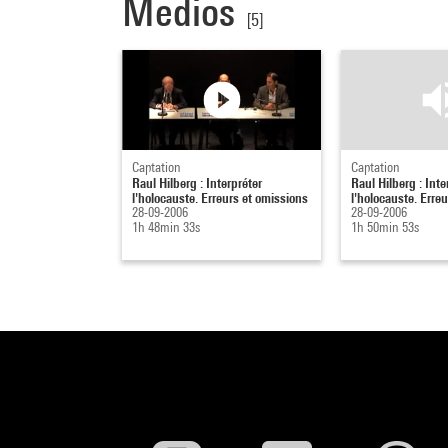
Medios
[5]
Captation
Captation
Raul Hilberg : Interpréter
Raul Hilberg : Inte
l'holocauste. Erreurs et omissions
l'holocauste. Erre
28-09-2006
28-09-2006
1h 48min 33s
1h 50min 53s