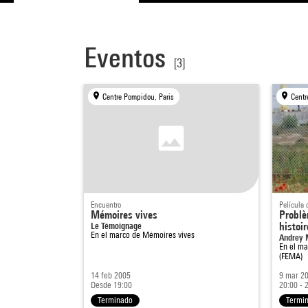
Eventos
[3]
Centre Pompidou, Paris
Centr
Encuentro
Película
Mémoires vives
Problè
Le Témoignage
histoir
En el marco de
Mémoires vives
Andrey 
En el m
(FEMA)
14 feb 2005
9 mar 2
Desde 19:00
20:00 - 
Terminado
Termi