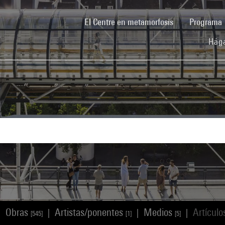
(current)
El Centre en metamorfosis
Programa
Hága
Obras
Artistas/ponentes
Medios
Artícul
|
|
|
|
[545]
[1]
[5]