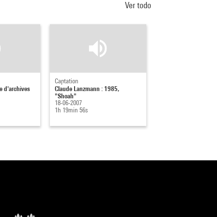
Ver todo
Captation
e d'archives
Claude Lanzmann : 1985,
"Shoah"
18-06-2007
1h 19min 56s