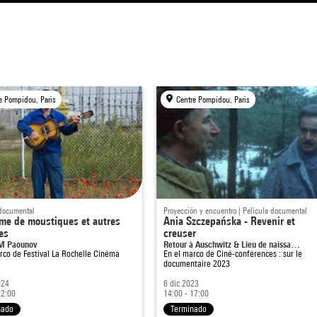
e Pompidou, Paris
Centre Pompidou, Paris
 documental
Proyección y encuentro | Película documental
me de moustiques et autres
Ania Szczepańska - Revenir et
es
creuser
M Paounov
Retour à Auschwitz & Lieu de naissa…
arco de
Festival La Rochelle Cinéma
En el marco de
Ciné-conférences : sur le
documentaire 2023
024
6 dic 2023
22:00
14:00 - 17:00
nado
Terminado