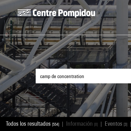
Skip to main content
Centre Pompidou
Todos los resultados
Información
Eventos
|
|
[554]
[0]
[3]