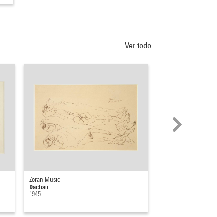
Ver todo
Zoran Music
Patrick Zachmann
Dachau
Yad Vachem, rescapé
1945
concentration, Jérus
1981