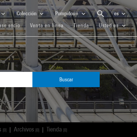
Colección
Pompidou+
es
(current)
(current)
(current)
se socio
Venta en línea
Tienda
Usted es
Buscar
os
Archivos
Tienda
|
|
[0]
[0]
[0]