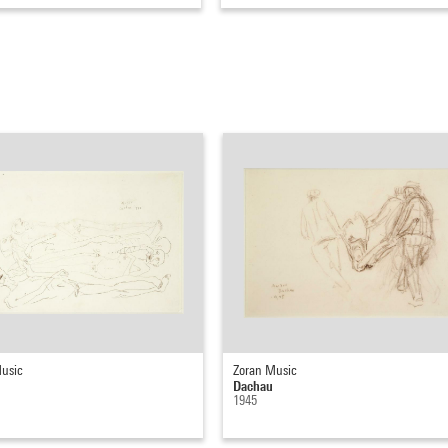
usic
Zoran Music
Dachau
1945