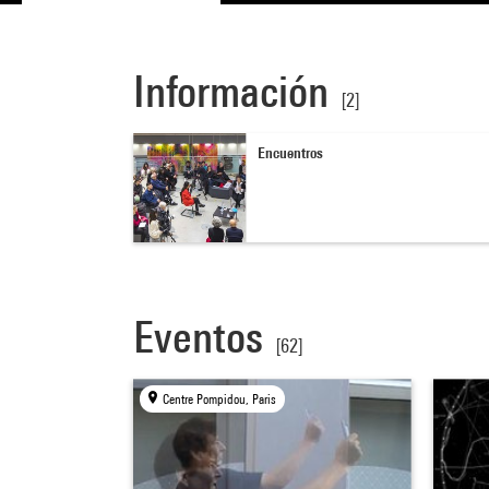
Información
[2]
Encuentros
Eventos
[62]
Centre Pompidou, Paris