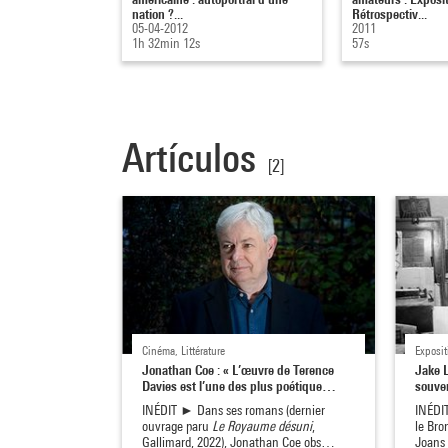
nation ?...
Rétrospectiv...
05-04-2012
2011
1h 32min 12s
57s
Artículos
[2]
Cinéma, Littérature
Exposit
Jonathan Coe : « L’œuvre de Terence
Jake L
Davies est l’une des plus poétique…
souve
INÉDIT ► Dans ses romans (dernier
INÉDIT
ouvrage paru
Le Royaume désuni
,
le Bro
Gallimard, 2022), Jonathan Coe obs…
Joans