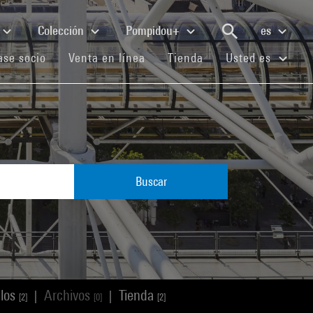
Colección
Pompidou+
es
(current)
(current)
(current)
se socio
Venta en línea
Tienda
Usted es
Buscar
ulos
Archivos
Tienda
|
|
[2]
[0]
[2]