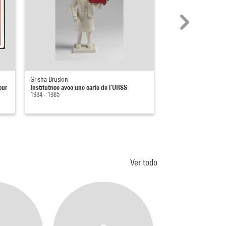
Grisha Bruskin
Jos Houweling
our
Institutrice avec une carte de l’URSS
Patatzakenkaart van e
1984 - 1985
amsterdam (Carte des.
1975
Ver todo