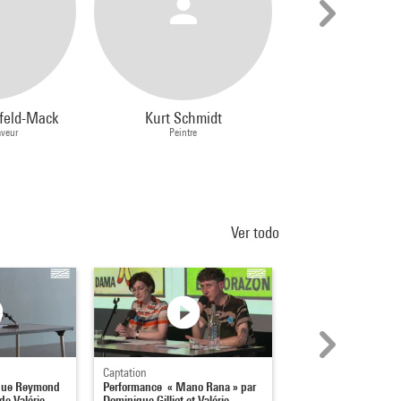
feld-Mack
Kurt Schmidt
Rudolf Bas
aveur
Peintre
Dessinateur, Illustrat
Ver todo
Captation
Captation
ique Reymond
Performance « Mano Rana » par
Face aux oeuvres : La
de Valérie
Dominique Gilliot et Valérie
tous ses états : Séanc