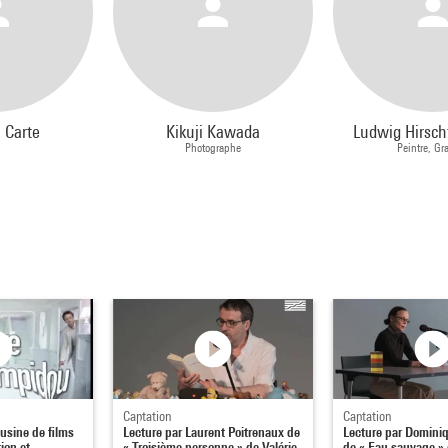
l Carte
Kikuji Kawada
Ludwig Hirsch
Photographe
Peintre, Gr
Captation
Captation
usine de films
Lecture par Laurent Poitrenaux de
Lecture par Domin
ion et
« Troisième personne » de Valérie
de « Eau sauvage » 