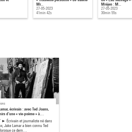
Mr...
Mréjen : M...
27-05-2023
27-05-2023
41min 42s
30min 55s
ions
amar, écrivain : avec Ted Joans,
nirs d’une « vie-poème » à…
 ► Écrivain et journaliste né dans
nx, Jake Lamar a bien connu Ted
 lorsque ce dern…