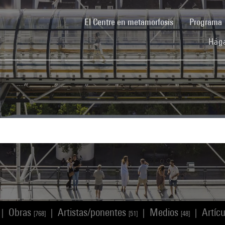
(current)
El Centre en metamorfosis
Programa
Hága
Obras
Artistas/ponentes
Medios
Artíc
|
|
|
|
[768]
[51]
[48]