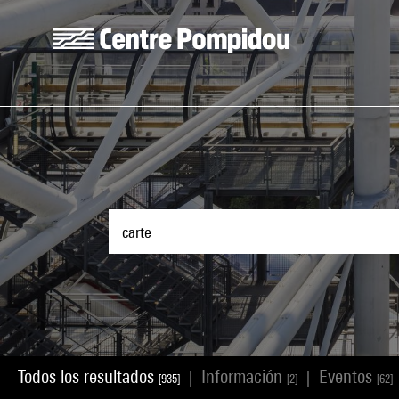
Skip to main content
Centre Pompidou
Todos los resultados
Información
Eventos
|
|
[935]
[2]
[62]