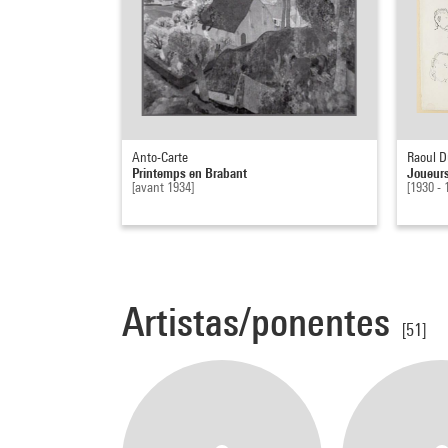
Anto-Carte
Raoul D
Printemps en Brabant
Joueurs
[avant 1934]
[1930 - 
Artistas/ponentes
[51]