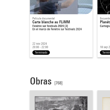
Película documental
Encuentr
Carte blanche au FLiMM
Planét
Fenêtre sur festivals 2024 [3]
Cartogr
En el marco de
Fenêtre sur festivals 2024
22 nov 2024
20:00 - 22:00
18 sep 2
Terminado
Termi
Obras
[768]