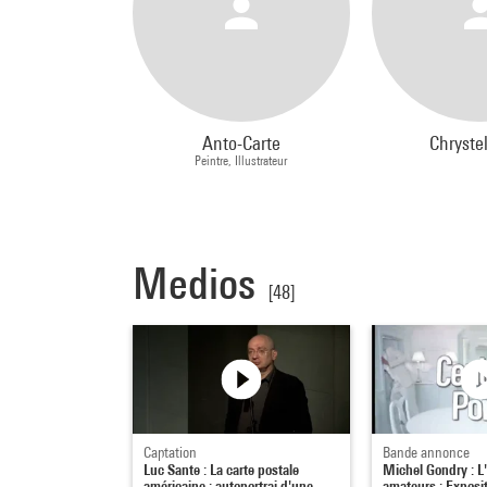
Anto-Carte
Chryste
Peintre, Illustrateur
Medios
[48]
Captation
Bande annonce
Luc Sante : La carte postale
Michel Gondry : L'
américaine : autoportrai d'une
amateurs : Exposit