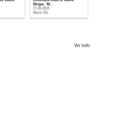
Mréjen : M...
Cartogra...
27-05-2023
20-10-2011
56min 53s
56min 50s
Ver todo