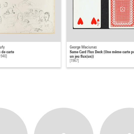
ufy
George Maciunas
 de carte
Same Card Flux Deck (Une même carte p
1940]
un jeu flux(us))
[1967]