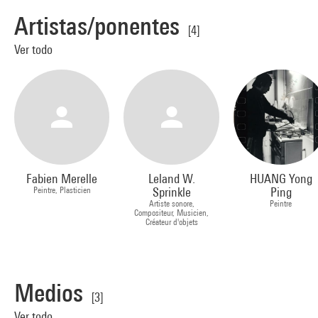
Artistas/ponentes
[4]
Ver todo
Fabien Merelle
Leland W.
HUANG Yong
Peintre, Plasticien
Sprinkle
Ping
Artiste sonore,
Peintre
Compositeur, Musicien,
Créateur d'objets
Medios
[3]
Ver todo