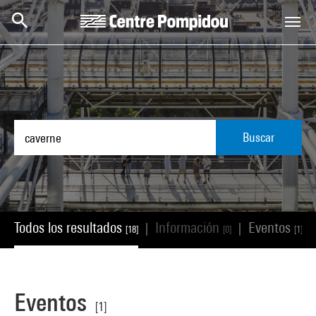
Skip to main content
Centre Pompidou
Buscar
Todos los resultados
Información
Eventos
|
|
|
[18]
[0]
[1]
Eventos
[1]