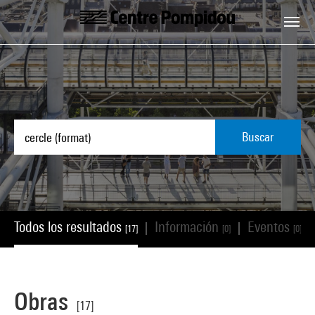
Skip to main content
Centre Pompidou
Buscar
Todos los resultados
Información
Eventos
|
|
|
[17]
[0]
[0]
Obras
[17]