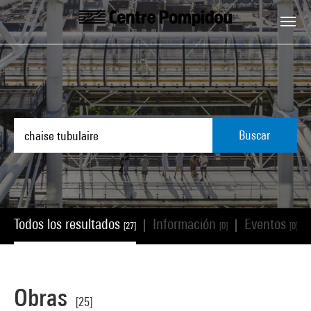
Skip to main content
Centre Pompidou
Buscar
Todos los resultados
Información
Eventos
|
|
|
[27]
[0]
[0]
Obras
[25]