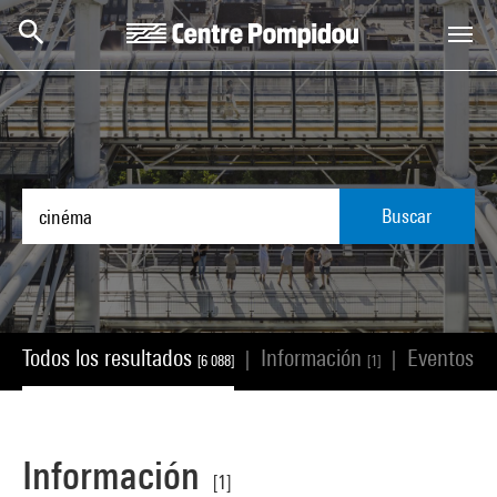
Skip to main content
Centre Pompidou
Buscar
Todos los resultados
Información
Eventos
|
|
[6 088]
[1]
[2 
Información
[1]