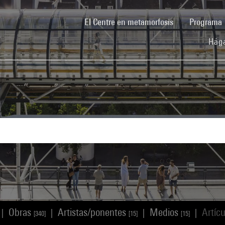
(current)
El Centre en metamorfosis
Programa
Hága
Obras
Artistas/ponentes
Medios
Artíc
|
|
|
|
[340]
[15]
[15]