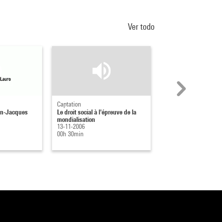
Ver todo
Captation
Captation
ean-Jacques
Le droit social à l'épreuve de la
L'érotisme à la frança
mondialisation
Vladimir Nabokov
13-11-2006
01-06-2013
00h 30min
01h 25min