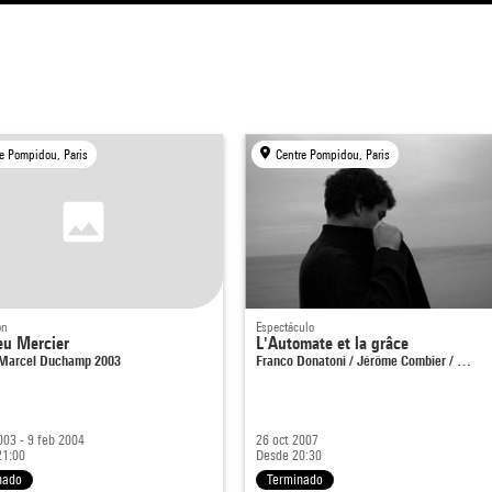
e Pompidou, Paris
Centre Pompidou, Paris
ón
Espectáculo
eu Mercier
L'Automate et la grâce
Marcel Duchamp 2003
Franco Donatoni / Jérôme Combier / …
003 - 9 feb 2004
26 oct 2007
21:00
Desde 20:30
nado
Terminado