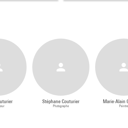
uturier
Stéphane Couturier
Marie-Alain 
teur
Photographe
Peintr