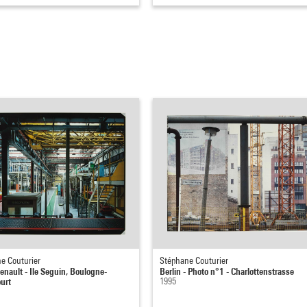
e Couturier
Stéphane Couturier
enault - Ile Seguin, Boulogne-
Berlin - Photo n°1 - Charlottenstrasse
ourt
1995