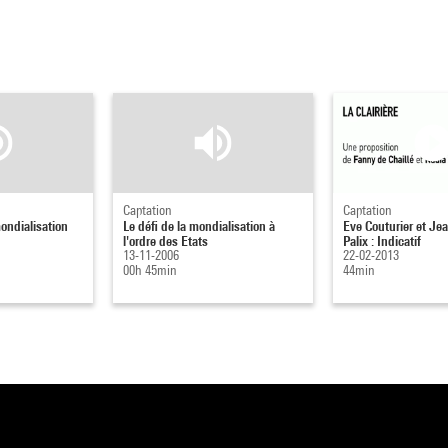
Captation
Captation
mondialisation
Le défi de la mondialisation à
Eve Couturier et J
l'ordre des Etats
Palix : Indicatif
13-11-2006
22-02-2013
00h 45min
44min