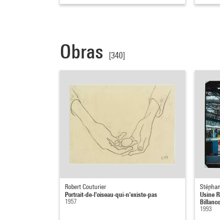
Obras
[340]
Robert Couturier
Stéphan
Portrait-de-l'oiseau-qui-n'existe-pas
Usine R
1957
Billanc
1993