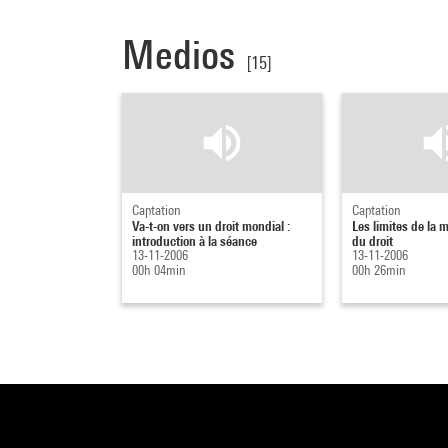
Medios
[15]
Captation
Captation
Va-t-on vers un droit mondial :
Les limites de la 
introduction à la séance
du droit
13-11-2006
13-11-2006
00h 04min
00h 26min