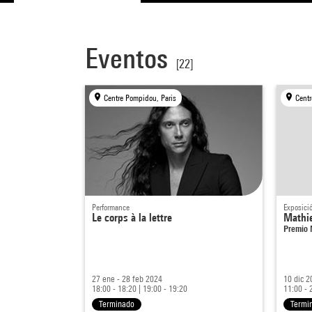
Eventos
[22]
Centre Pompidou, Paris
Centr
Performance
Exposici
Le corps à la lettre
Mathi
Premio 
27 ene - 28 feb 2024
10 dic 2
18:00 - 18:20
|
19:00 - 19:20
11:00 - 
Terminado
Termi