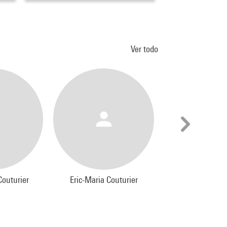
Ver todo
Couturier
Eric-Maria Couturier
Alexandre Co
e