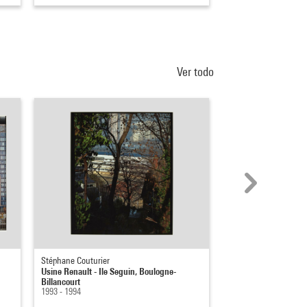
Ver todo
Stéphane Couturier
Stéphane Couturier
Usine Renault - Ile Seguin, Boulogne-
Usine Renault - Ile S
Billancourt
Billancourt
1993 - 1994
1993 - 1994