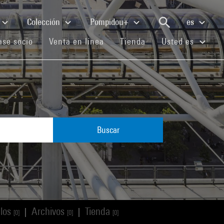
Colección
Pompidou+
es
(current)
(current)
(current)
se socio
Venta en línea
Tienda
Usted es
Buscar
ulos
Archivos
Tienda
|
|
[0]
[0]
[0]