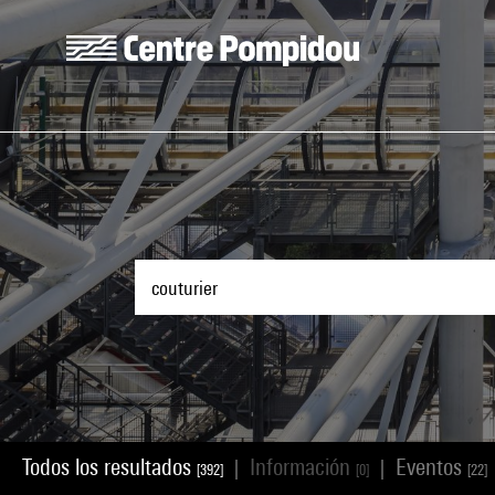
Skip to main content
Centre Pompidou
Todos los resultados
Información
Eventos
|
|
[392]
[0]
[22]