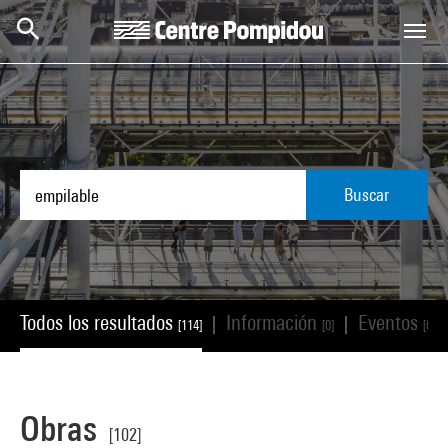
Skip to main content
Centre Pompidou
Buscar
Todos los resultados
Información
Eventos
|
|
[114]
[0]
[0]
Obras
[102]