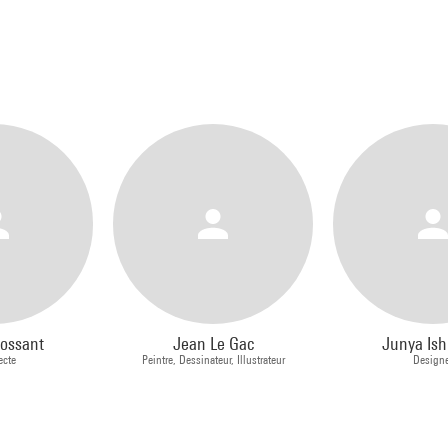
ossant
Jean Le Gac
Junya Ish
ecte
Peintre, Dessinateur, Illustrateur
Designe