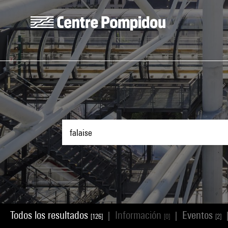
Skip to main content
Centre Pompidou
Todos los resultados
Información
Eventos
|
|
[126]
[0]
[2]