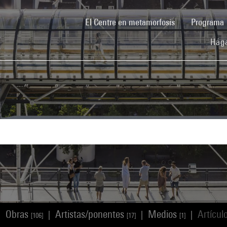
(current)
El Centre en metamorfosis
Programa
Hága
Obras
Artistas/ponentes
Medios
Artícul
|
|
|
|
[106]
[17]
[1]