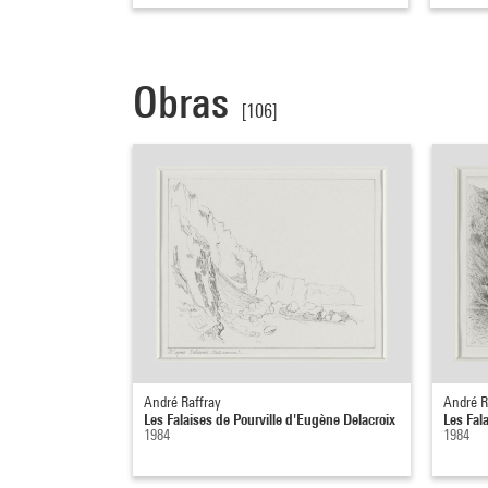
Obras
[106]
André Raffray
André R
Les Falaises de Pourville d'Eugène Delacroix
Les Fal
1984
1984