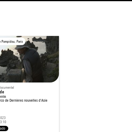
e Pompidou, Paris
 documental
de
errin
rco de
Dernières nouvelles d'Asie
2023
13:10
nado