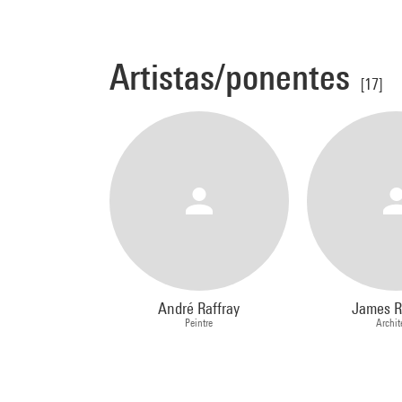
Artistas/ponentes
[17]
André Raffray
James R
Peintre
Archit