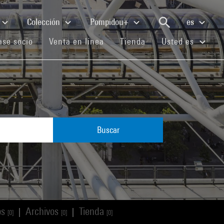
Colección
Pompidou+
es
(current)
(current)
(current)
se socio
Venta en línea
Tienda
Usted es
Buscar
os
Archivos
Tienda
|
|
[0]
[0]
[0]