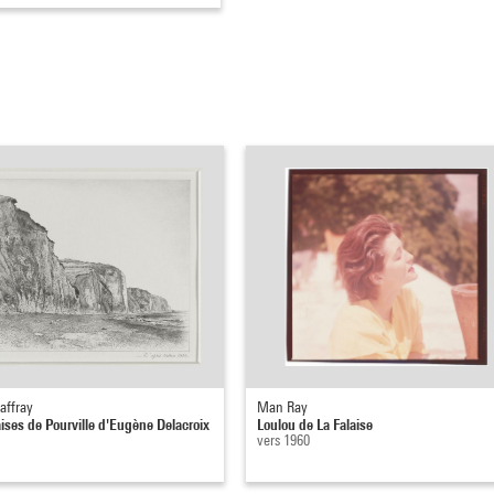
affray
Man Ray
aises de Pourville d'Eugène Delacroix
Loulou de La Falaise
vers 1960