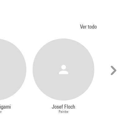
Ver todo
igami
Josef Floch
Yvonne Chev
r
Peintre
Photograph