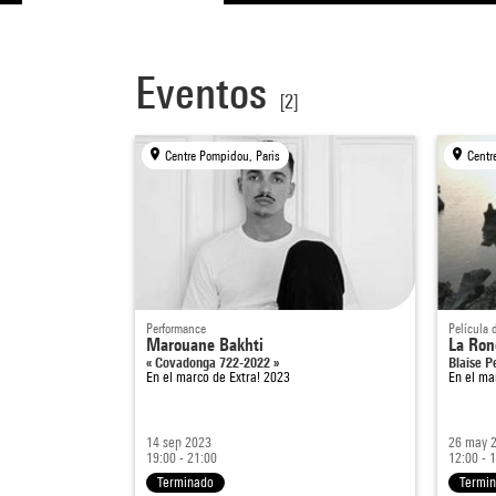
Eventos
[2]
Centre Pompidou, Paris
Centr
Performance
Película
Marouane Bakhti
La Ron
« Covadonga 722-2022 »
Blaise P
En el marco de
Extra! 2023
En el ma
14 sep 2023
26 may 
19:00 - 21:00
12:00 - 
Terminado
Termi