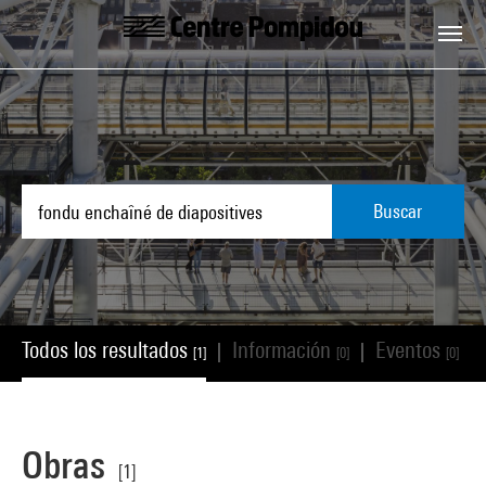
Skip to main content
Centre Pompidou
Buscar
Todos los resultados
Información
Eventos
|
|
|
[1]
[0]
[0]
Obras
[1]