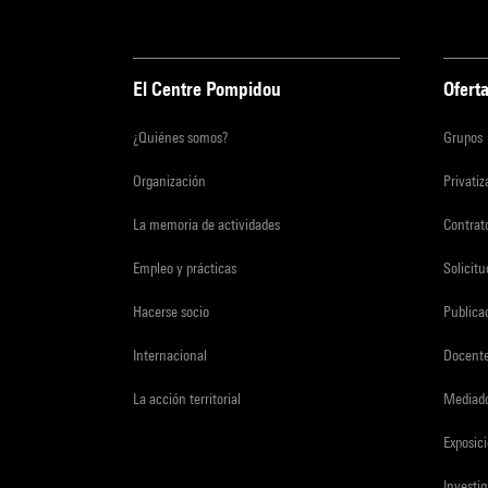
El Centre Pompidou
Oferta
¿Quiénes somos?
Grupos
Organización
Privati
La memoria de actividades
Contrato
Empleo y prácticas
Solicit
Hacerse socio
Publica
Internacional
Docent
La acción territorial
Mediado
Exposici
Investi