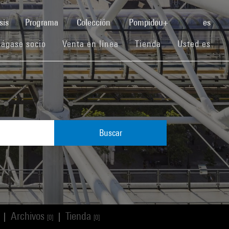
(current)
sis
Programa
Colección
Pompidou+
es
(current)
(current)
(current)
ágase socio
Venta en línea
Tienda
Usted es
Buscar
Archivos
Tienda
|
|
[0]
[0]