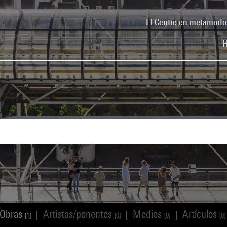
El Centre en metamorfo
H
Obras
Artistas/ponentes
Medios
Artículos
|
|
|
[1]
[0]
[0]
[0]