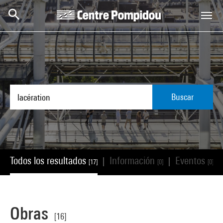
Skip to main content
Centre Pompidou
Buscar
Todos los resultados
Información
Eventos
|
|
|
[17]
[0]
[0]
Obras
[16]