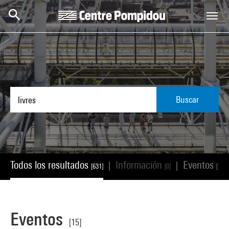
Skip to main content
Centre Pompidou
Buscar
Todos los resultados
Información
Eventos
|
|
[631]
[0]
[15]
Eventos
[15]