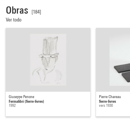
Obras
[184]
Ver todo
Giuseppe Penone
Pierre Chareau
Fermalibri (Serre-livres)
Serre-livres
1992
vers 1930