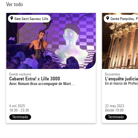
Ver todo
Gare Saint Sauveur, Lille
Centre Pompidou, P
Evento nocturno
Encuentros
Cabaret Extra! x Lille 3000
L’enquête judicia
Avec Romain Brau accompagné de Mart…
En el marco de
Profes
4 oct 2025
22 may 2023
18:30 - 23:30
Desde 19:00
Terminado
Terminado