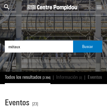
Skip to main content
Centre Pompidou
Buscar
Todos los resultados
Información
Eventos
|
|
[3 394]
[0]
[23
Eventos
[23]