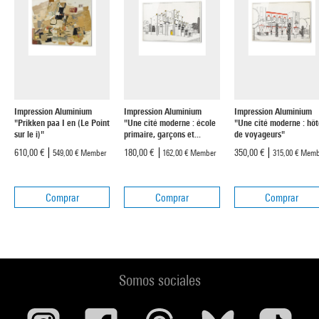
Impression Aluminium
Impression Aluminium
Impression Aluminium
"Prikken paa I en (Le Point
"Une cité moderne : école
"Une cité moderne : hôt
sur le i)"
primaire, garçons et...
de voyageurs"
610,00 €
180,00 €
350,00 €
549,00 €
Member
162,00 €
Member
315,00 €
Memb
Comprar
Comprar
Comprar
Somos sociales