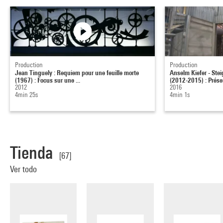
Production
Production
Jean Tinguely : Requiem pour une feuille morte
Anselm Kiefer - Stei
(1967) : Focus sur une ...
(2012-2015) : Présen
2012
2016
4min 25s
4min 1s
Tienda
[67]
Ver todo