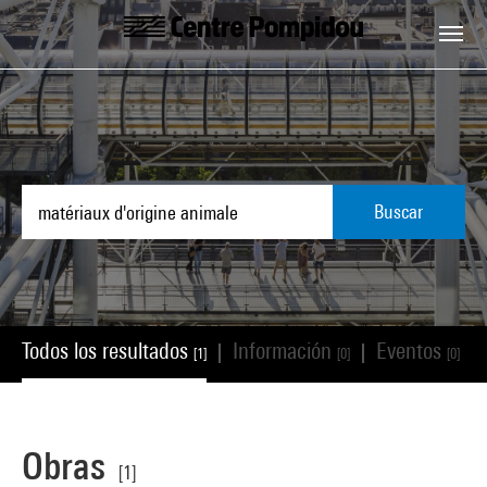
Skip to main content
Centre Pompidou
Buscar
Todos los resultados
Información
Eventos
|
|
|
[1]
[0]
[0]
Obras
[1]