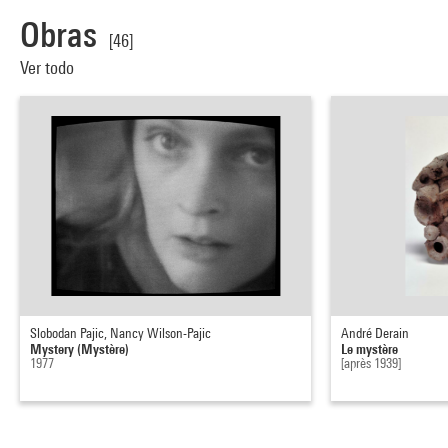
Obras
[46]
Ver todo
Slobodan Pajic, Nancy Wilson-Pajic
André Derain
Mystery (Mystère)
Le mystère
1977
[après 1939]