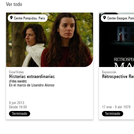
Ver todo
Centre Pompidou, Paris
Centre Georges Pom
Cine/Video
Exposición
Historias extraordinarias
Rétrospective Re
(Film inédit)
En el marco de
Lisandro Alonso
9 jun 2013
Desde 16:00
17 ene - 9 abr 1979
Terminado
Terminado