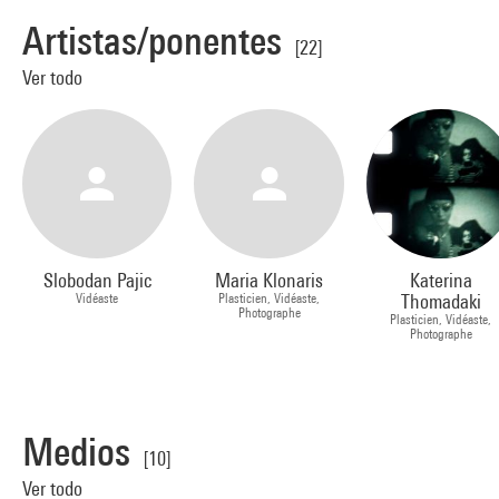
Artistas/ponentes
[22]
Ver todo
Slobodan Pajic
Maria Klonaris
Katerina
Vidéaste
Plasticien, Vidéaste,
Thomadaki
Photographe
Plasticien, Vidéaste,
Photographe
Medios
[10]
Ver todo