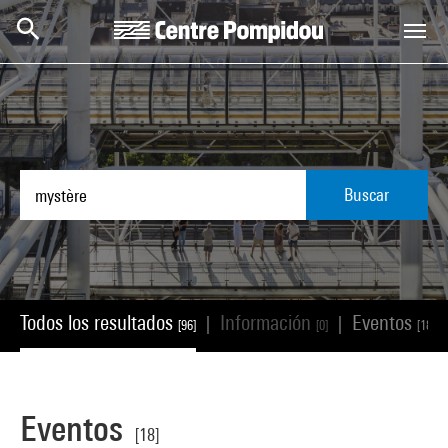
Skip to main content
Centre Pompidou
Buscar
Todos los resultados
Información
Eventos
|
|
[96]
[0]
[18]
Eventos
[18]