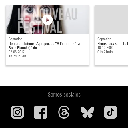
Captation
Captation
Bernard Blistène : A propos de "A l'infinitif ("La
Pleins feux sur... L
Boîte Blanche)" de ...
19-10-2003
02-03-2012
01h 21min
1h 2min 20s
Somos sociales