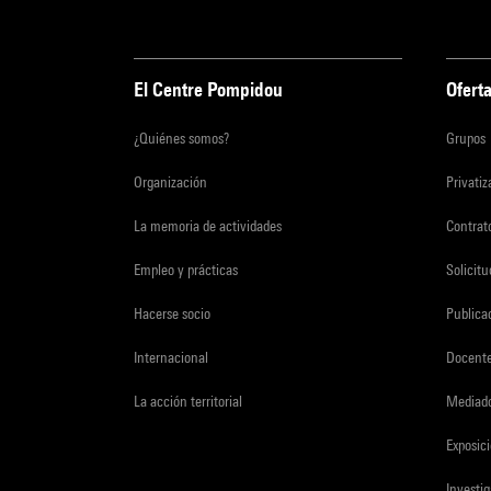
El Centre Pompidou
Oferta
¿Quiénes somos?
Grupos
Organización
Privati
La memoria de actividades
Contrato
Empleo y prácticas
Solicit
Hacerse socio
Publica
Internacional
Docent
La acción territorial
Mediado
Exposici
Investi