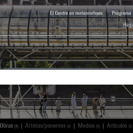
(current)
El Centre en metamorfosis
Programa
Hága
Obras
Artistas/ponentes
Medios
Artículos
|
|
|
[1]
[0]
[0]
[0]