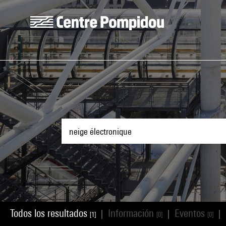
Skip to main content
Centre Pompidou
Todos los resultados
Información
Eventos
|
|
|
[1]
[0]
[0]