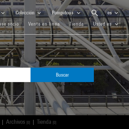
Colección
Pompidou+
es
(current)
(current)
(current)
se socio
Venta en línea
Tienda
Usted es
Buscar
Archivos
Tienda
|
|
[0]
[0]