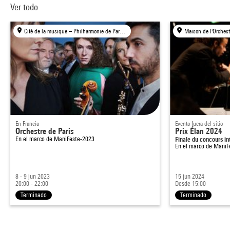
Ver todo
Cité de la musique – Philharmonie de Paris, Paris
En Francia
Evento fuera del sitio
Orchestre de Paris
Prix Élan 2024
En el marco de
ManiFeste-2023
Finale du concours i
En el marco de
ManiF
8 - 9 jun 2023
15 jun 2024
20:00 - 22:00
Desde 15:00
Terminado
Terminado