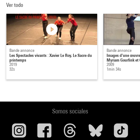
Ver todo
Bande annonce
Bande annonce
Les Spectacles vivants : Xavier Le Roy, Le Sacre du
Images d'une œuvre 
printemps
Myriam Gourfink et 
2019
2009
32s
1min 34s
Somos sociales