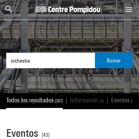
Skip to main content
Centre Pompidou
Buscar
Todos los resultados
Información
Eventos
|
|
[207]
[0]
[43]
Eventos
[43]