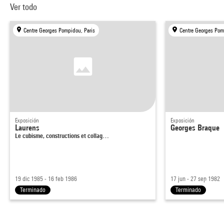
Ver todo
Centre Georges Pompidou, Paris
Centre Georges Pom
Exposición
Exposición
Laurens
Georges Braque
Le cubisme, constructions et collag…
19 dic 1985 - 16 feb 1986
17 jun - 27 sep 1982
Terminado
Terminado