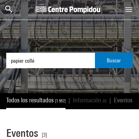
Skip to main content
Centre Pompidou
Buscar
Todos los resultados
Información
Eventos
|
|
[1 957]
[0]
[3]
Eventos
[3]