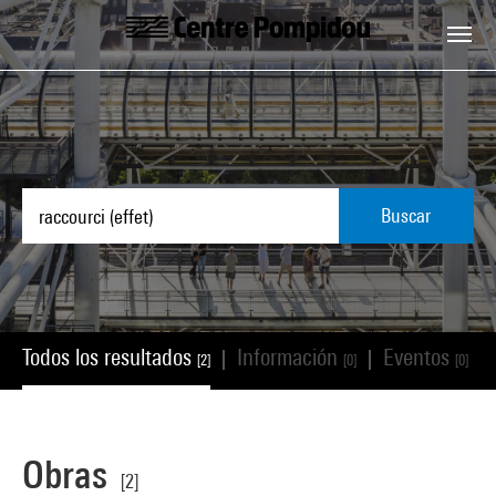
Skip to main content
Centre Pompidou
Buscar
Todos los resultados
Información
Eventos
|
|
|
[2]
[0]
[0]
Obras
[2]