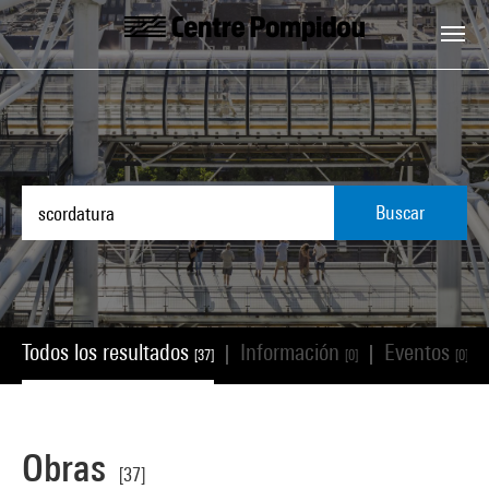
Skip to main content
Centre Pompidou
Buscar
Todos los resultados
Información
Eventos
|
|
|
[37]
[0]
[0]
Obras
[37]