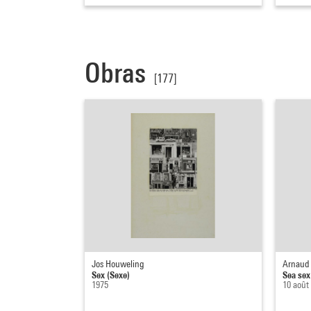
Obras
[177]
Jos Houweling
Arnaud 
Sex (Sexe)
Sea sex
1975
10 août