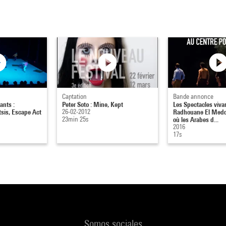
Captation
Bande annonce
ants :
Peter Soto : Mine, Kept
Les Spectacles vivan
sis, Escape Act
26-02-2012
Radhouane El Medd
23min 25s
où les Arabes d...
2016
17s
Somos sociales