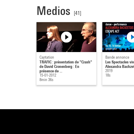
Medios
[41]
Captation
Bande annonce
TRAFIC : présentation de "Crash"
Les Spectacles viv
de David Cronenberg : En
Alexandra Bachzet
présence de ...
2019
15-01-2012
18s
8min 36s