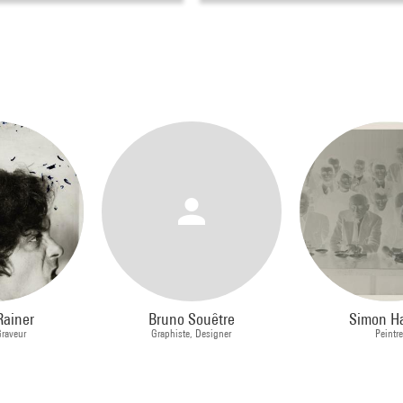
Rainer
Bruno Souêtre
Simon Ha
Graveur
Graphiste, Designer
Peintr