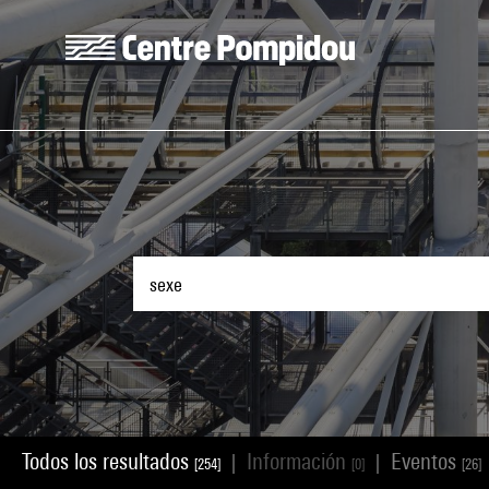
Skip to main content
Centre Pompidou
Todos los resultados
Información
Eventos
|
|
[254]
[0]
[26]