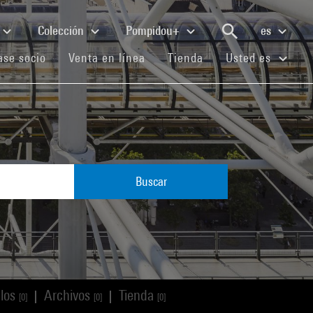
Colección
Pompidou+
es
(current)
(current)
(current)
se socio
Venta en línea
Tienda
Usted es
Buscar
ulos
Archivos
Tienda
|
|
[0]
[0]
[0]