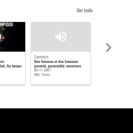
Ver todo
Captation
Captation
ts :
Des femmes et des hommes :
Design
eb, Au temps
parenté, parentalité: ouverture
05-02-2010
09-11-2007
01h 01min
00h 11min