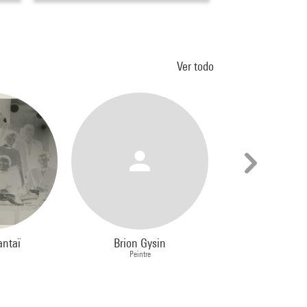
Ver todo
ntaï
Brion Gysin
Ghérasim 
e
Peintre
Peintre, Sculp