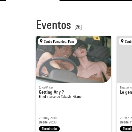
Eventos
[26]
Centre Pompidou, Paris
Centr
Cine/Video
Encuentr
Getting Any ?
Le gen
En el marco de
Takeshi Kitano
28 may 2010
23 sep 
Desde 20:30
Desde 1
Terminado
Termi