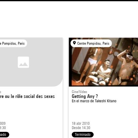
e Pompidou, Paris
Centre Pompidou, Paris
o
Cine/Video
re ou le rôle social des sexes
Getting Any ?
En el marco de
Takeshi Kitano
2009
18 abr 2010
9:30
Desde 14:30
nado
Terminado