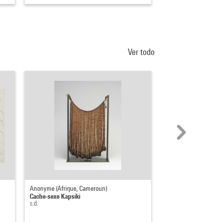
Ver todo
Anonyme (Afrique, Cameroun)
Claude Viallat
Cache-sexe Kapsiki
Eclair, fourche, filet, 
s.d.
1973 - 1974