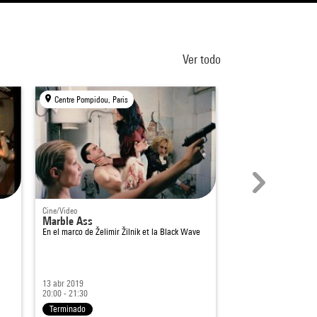
Ver todo
Centre Pompidou, Paris
Centre Pompidou, Par
Cine/Video
Espectáculo
Marble Ass
« Fest » Ivo Dimc
En el marco de
Želimir Žilnik et la Black Wave
13 abr 2019
6 - 7 mar 2014
20:00 - 21:30
Desde 20:30
Terminado
Terminado