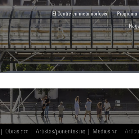
(current)
El Centre en metamorfosis
Programa
Hága
Obras
Artistas/ponentes
Medios
Artíc
|
|
|
|
[177]
[10]
[41]