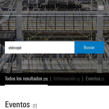
Skip to main content
Centre Pompidou
Buscar
Todos los resultados
Información
Eventos
|
|
|
[29]
[0]
[1]
Eventos
[1]