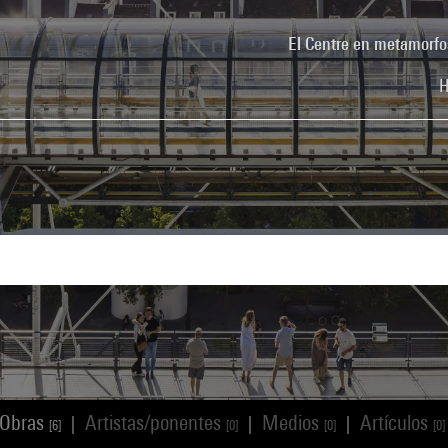
El Centre en metamorfo
H
Obras
Artistas/ponentes
Medios
Artículos
|
|
|
[6]
[0]
[0]
[0]