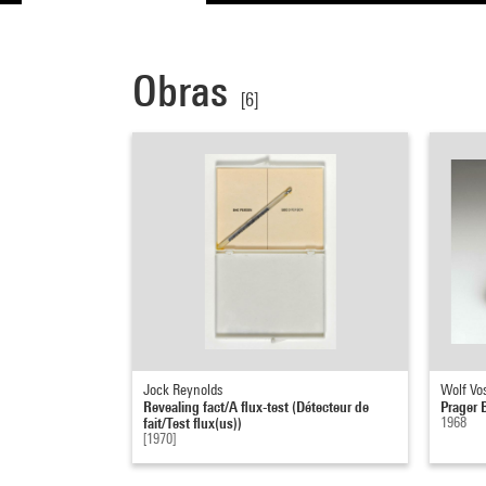
Obras
[6]
Jock Reynolds
Wolf Vos
Revealing fact/A flux-test (Détecteur de
Prager 
fait/Test flux(us))
1968
[1970]