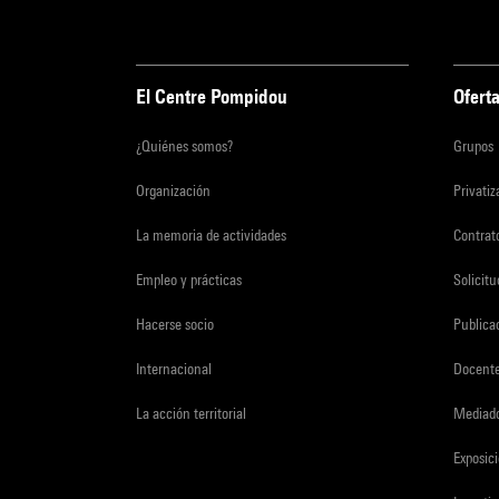
El Centre Pompidou
Oferta
¿Quiénes somos?
Grupos
Organización
Privati
La memoria de actividades
Contrato
Empleo y prácticas
Solicit
Hacerse socio
Publica
Internacional
Docent
La acción territorial
Mediado
Exposici