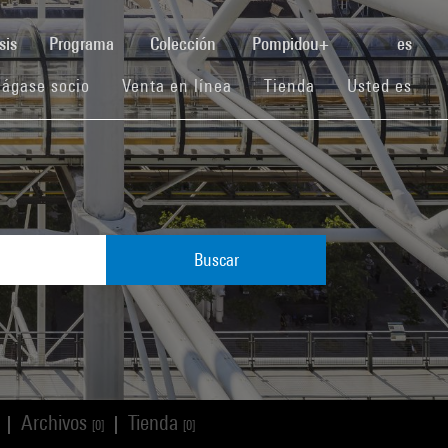
(current)
sis
Programa
Colección
Pompidou+
es
(current)
(current)
(current)
ágase socio
Venta en línea
Tienda
Usted es
Buscar
Archivos
Tienda
|
|
[0]
[0]