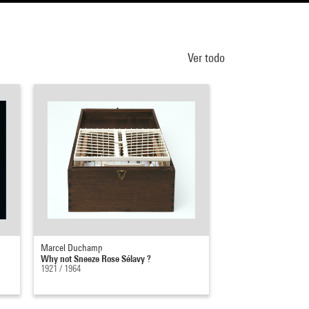
Ver todo
Marcel Duchamp
Joseph Beuys
Why not Sneeze Rose Sélavy ?
Plight
1921 / 1964
1985