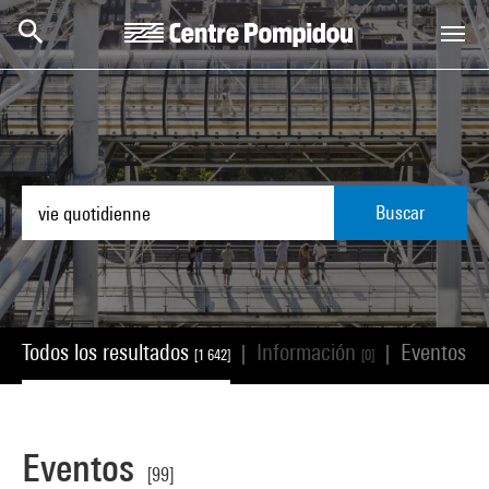
Skip to main content
Centre Pompidou
Buscar
Todos los resultados
Información
Eventos
|
|
[1 642]
[0]
[99
Eventos
[99]