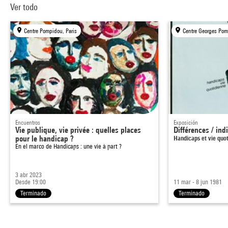
Ver todo
Centre Pompidou, Paris
Centre Georges Pom
Encuentros
Exposición
Vie publique, vie privée : quelles places
Différences / ind
pour le handicap ?
Handicaps et vie quo
En el marco de
Handicaps : une vie à part ?
3 abr 2023
Desde 19:00
11 mar - 8 jun 1981
Terminado
Terminado