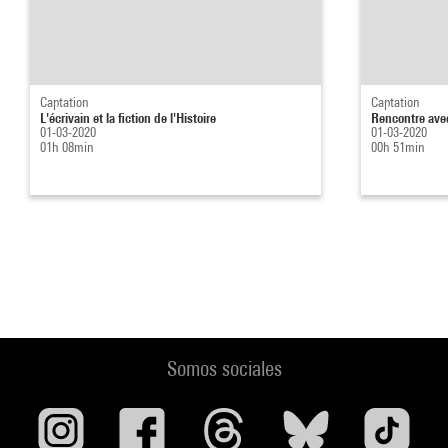
Captation
Captation
L'écrivain et la fiction de l'Histoire
Rencontre ave
01-03-2020
01-03-2020
01h 08min
00h 51min
Somos sociales