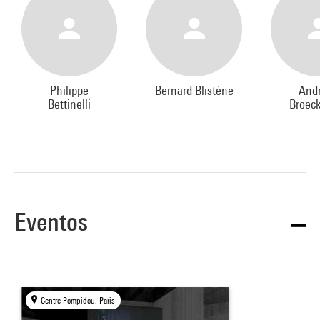
Philippe
Bernard Blistène
And
Bettinelli
Broec
Eventos
Centre Pompidou, Paris