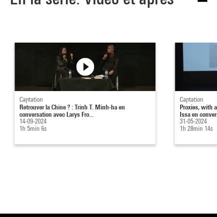
Captation
Captation
Retrouver la Chine ? : Trinh T. Minh-ha en
Proxies, with a
conversation avec Larys Fro...
Issa en convers
14-09-2024
31-05-2024
1h 5min 6s
1h 28min 14s