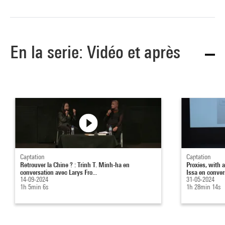
En la serie: Vidéo et après
Captation
Captation
Retrouver la Chine ? : Trinh T. Minh-ha en
Proxies, with a
conversation avec Larys Fro...
Issa en convers
14-09-2024
31-05-2024
1h 5min 6s
1h 28min 14s