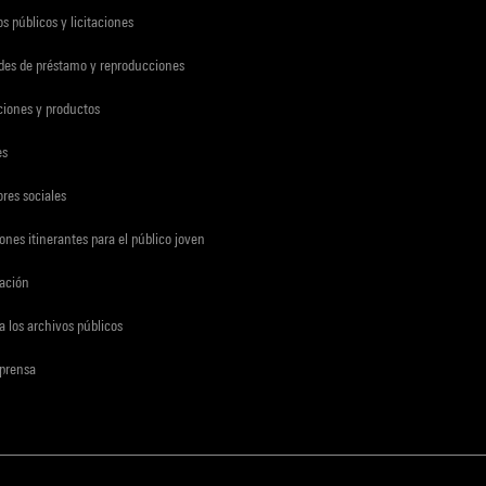
s públicos y licitaciones
udes de préstamo y reproducciones
ciones y productos
es
res sociales
ones itinerantes para el público joven
gación
a los archivos públicos
 prensa