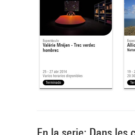
Espectáculo
Espec
Valérie Mréjen - Tres verdes
All
hombres
Natu
25 - 27 abr 2014
19 - 
Varios horarios disponibles
20:30
Terminado
Te
En la serie: Dans les c