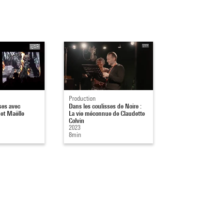
Production
Production
ses avec
Dans les coulisses de Noire :
Dans les coulis
et Maëlle
La vie méconnue de Claudette
Pons : Le Périm
Colvin
2023
2023
10min
8min