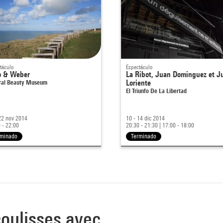
táculo
Espectáculo
io & Weber
La Ribot, Juan Dominguez et J
ral Beauty Museum
Loriente
El Triunfo De La Libertad
22 nov 2014
10 - 14 dic 2014
 - 22:00
20:30 - 21:30
|
17:00 - 18:00
rminado
Terminado
oulisses avec ...