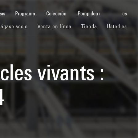
(current)
sis
Programa
Colección
Pompidou+
es
(current)
(current)
(current)
ágase socio
Venta en línea
Tienda
Usted es
les vivants :
4