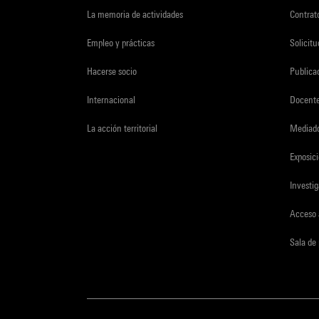
La memoria de actividades
Contrato
Empleo y prácticas
Solicit
Hacerse socio
Publica
Internacional
Docent
La acción territorial
Mediado
Exposici
Investi
Acceso 
Sala de