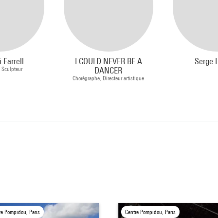
 Farrell
I COULD NEVER BE A
Serge 
, Sculpteur
DANCER
Chorégraphe, Directeur artistique
re Pompidou, Paris
Centre Pompidou, Paris