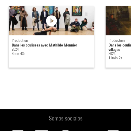
Production
Production
Dans les coulisses avec Mathilde Monnier
Dans les couli
2024
villages
8min 43s
2024
11min 2s
Somos sociales