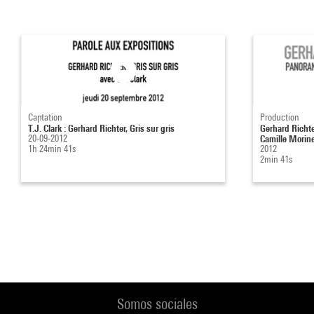
Captation
Production
T.J. Clark : Gerhard Richter, Gris sur gris
Gerhard Richte
20-09-2012
Camille Morine
1h 24min 41s
2012
2min 41s
Somos sociales