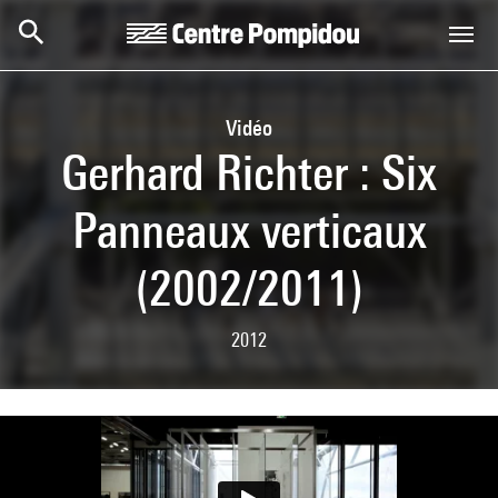
Skip to main content
Centre Pompidou
Vidéo
Gerhard Richter : Six
Panneaux verticaux
(2002/2011)
2012