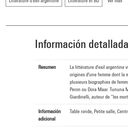
Littérature d'exil argentine
Littérature et BD
Ver más
Información detallad
Resumen
La littérature d'exil argentin
origines d'une femme dont la m
plusieurs biographies de femme
Peron ou Dora Maar. Tununa Me
Giardinelli, auteur de “les mo
Información
Table ronde, Petite salle, Cen
adicional