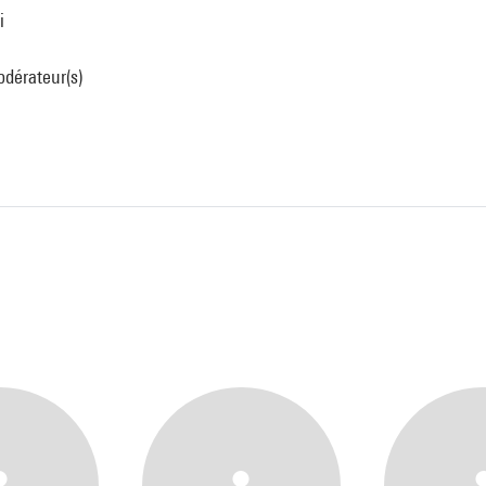
i
odérateur(s)