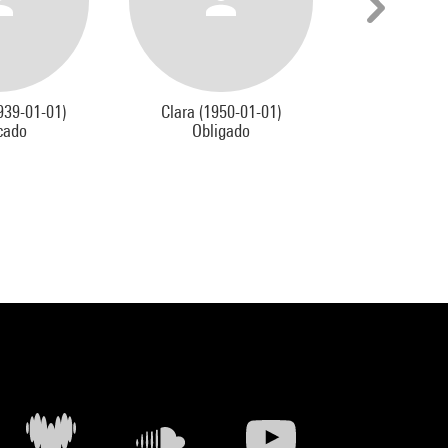
939-01-01)
Clara (1950-01-01)
Elsa (1953-0
cado
Obligado