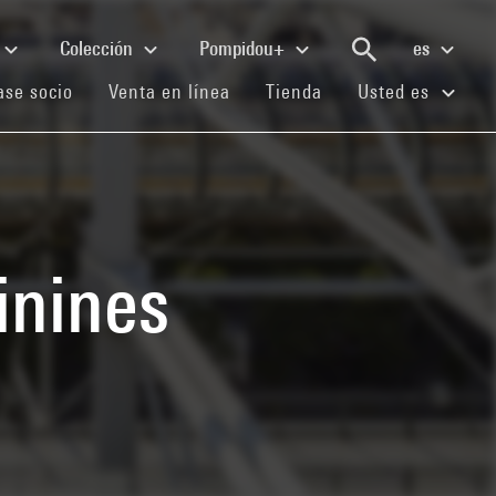
Colección
Pompidou+
es
(current)
(current)
(current)
se socio
Venta en línea
Tienda
Usted es
inines