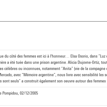
a
e vue du côté des femmes est ici à l'honneur… Elsa Osorio, dans “Lu
ère a été tuée dans une prison argentine. Alicia Dujovne-Ortiz, tout
s célèbres ou inconnues, notamment “Anita” (vie de la compagne de 
rcado, avec “Mémoire argentine”, nous livre avec sensibilité les s
rts sont seuls” a construit également son oeuvre autour des femmes e
tre Pompidou, 02/12/2005