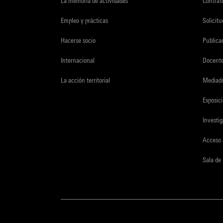
La memoria de actividades
Contrato
Empleo y prácticas
Solicit
Hacerse socio
Publica
Internacional
Docent
La acción territorial
Mediado
Exposici
Investi
Acceso 
Sala de