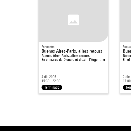
Encuentro
Encue
Buenos Aires-Paris, allers retours
Buen
Buenos Aires-Paris, allers retours
Bueno
En el marco de
D'encre et d'exil : l'Argentine
En el
4 dic 2005
2 dic
15:30 - 22:30
17:00
Terminado
Ter