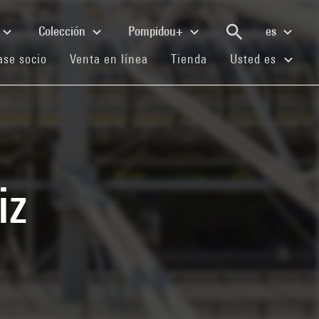
Colección
Pompidou+
es
(current)
(current)
(current)
se socio
Venta en línea
Tienda
Usted es
iz