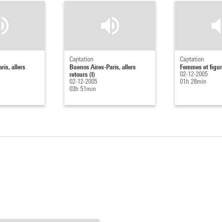
Captation
Captation
is, allers
Buenos Aires-Paris, allers
Femmes et figur
retours (I)
02-12-2005
02-12-2005
01h 28min
03h 51min