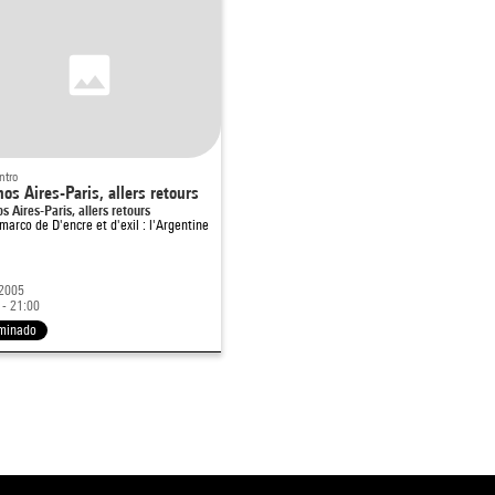
ntro
os Aires-Paris, allers retours
s Aires-Paris, allers retours
 marco de
D'encre et d'exil : l'Argentine
 2005
 - 21:00
minado