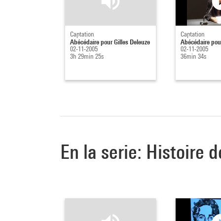
Captation
Captation
Abécédaire pour Gilles Deleuze
Abécédaire pour
02-11-2005
02-11-2005
3h 29min 25s
36min 34s
En la serie: Histoire 