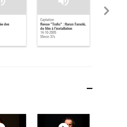
Captation
Captation
tée des
Revue "Trafic" : Harun Farocki,
Graphisme en r
]
du film à l'installation
07-10-2005
14-10-2005
2h 5min 50s
55min 37s