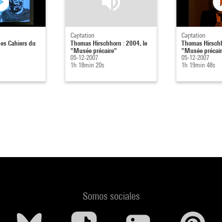
Captation
Captation
es Cahiers du
Thomas Hirschhorn : 2004, le
Thomas Hirschh
"Musée précaire"
"Musée précai
05-12-2007
05-12-2007
1h 18min 20s
1h 19min 48s
Somos sociales