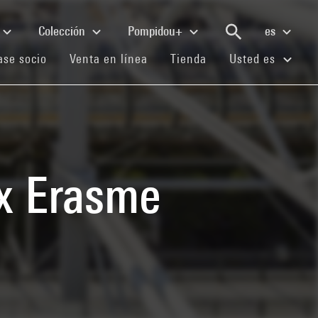
Colección
Pompidou+
es
(current)
(current)
(current)
se socio
Venta en línea
Tienda
Usted es
ix Erasme