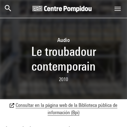
Skip to main content
Centre Pompidou
Audio
Le troubadour
contemporain
2010
Consultar en la página web de la Biblioteca pública de
información (Bpi)