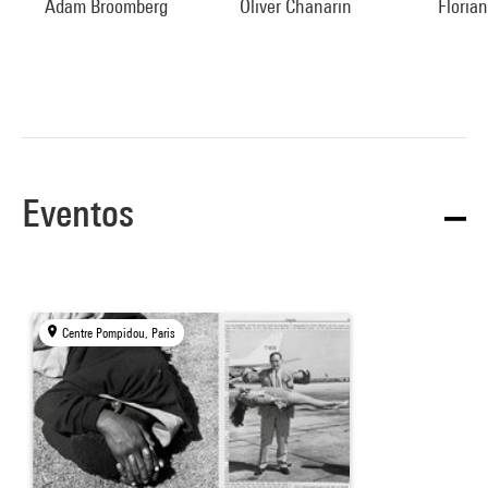
Adam Broomberg
Oliver Chanarin
Floria
Eventos
Centre Pompidou, Paris