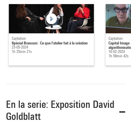
Captation
Captation
Spécial Brancusi : Ce que l'atelier fait à la création
Capital Image 
23-05-2024
algorithmisatio
1h 25min 21s
16-02-2024
1h 58min 42s
En la serie: Exposition David
Goldblatt