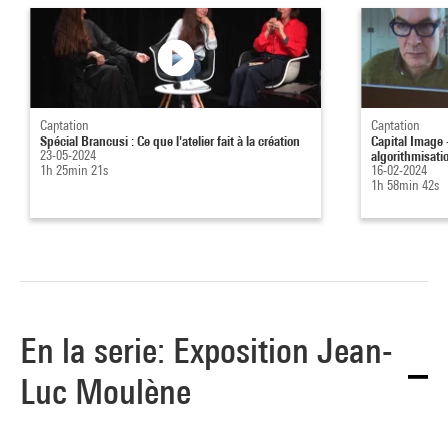
Captation
Captation
Spécial Brancusi : Ce que l'atelier fait à la création
Capital Image 
23-05-2024
algorithmisatio
1h 25min 21s
16-02-2024
1h 58min 42s
En la serie: Exposition Jean-
Luc Moulène