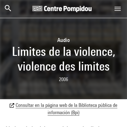
Skip to main content
Centre Pompidou
Audio
Limites de la violence,
violence des limites
2006
Consultar en la página web de la Biblioteca pública de
información (Bpi)