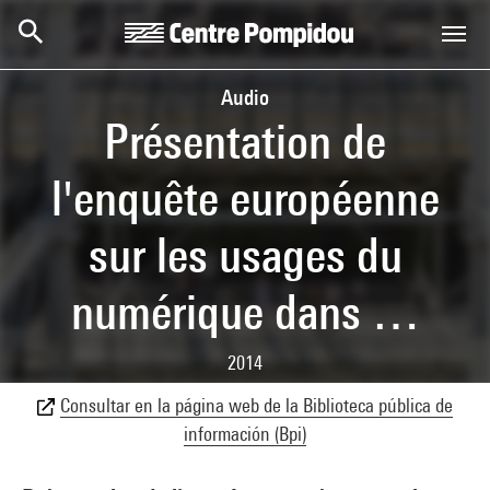
Skip to main content
Centre Pompidou
Audio
Présentation de
l'enquête européenne
sur les usages du
numérique dans …
2014
Consultar en la página web de la Biblioteca pública de
información (Bpi)