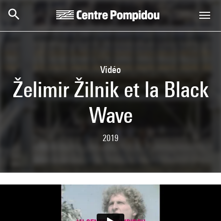
Skip to main content
Centre Pompidou
Vidéo
Želimir Žilnik et la Black
Wave
2019