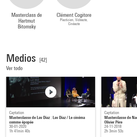
Masterclass de
Clément Cogitore
Hartmut
Plasticien, Vidéaste,
Cinéaste
Bitomsky
Medios
[42]
Ver todo
Captation
Captation
Masterclasse de Lav Diaz : Lav Diaz / Le cinéma
Masterclasse de Na
comme épopée
Olivier Père
30-01-2020
24-11-2018
1h 41min 40s
2h 3min 53s