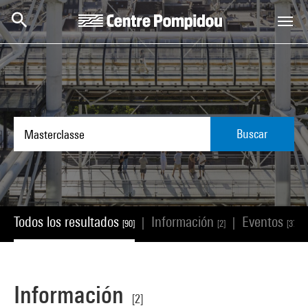
Skip to main content
Centre Pompidou
Buscar
Todos los resultados
Información
Eventos
|
|
[90]
[2]
[37]
Información
[2]