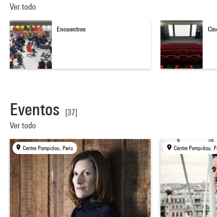
Ver todo
Encuentros
Cin
Eventos
[37]
Ver todo
Centre Pompidou, Paris
Centre Pompidou, P