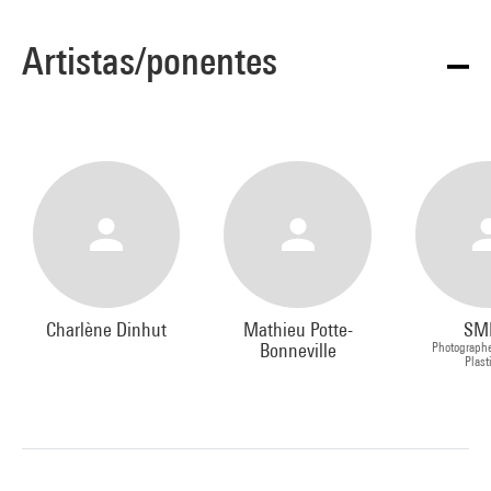
Artistas/ponentes
Charlène Dinhut
Mathieu Potte-
SM
Bonneville
Photographe
Plast