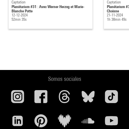
Captation
Captation
Planétarium #31 : Avec Werner Herzog et Marie-
Planétarium #3
Blanche Potte
Choisne
12-12-2024
21-11-2024
52min 35s
1h 38min 49s
Somos sociales