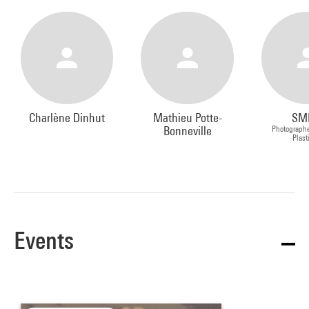
Charlène Dinhut
Mathieu Potte-
SM
Bonneville
Photographe
Plast
Events