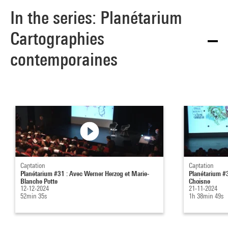
In the series: Planétarium
Cartographies
contemporaines
Captation
Captation
Planétarium #31 : Avec Werner Herzog et Marie-
Planétarium #3
Blanche Potte
Choisne
12-12-2024
21-11-2024
52min 35s
1h 38min 49s