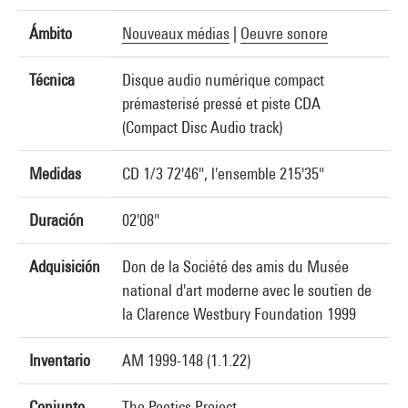
Ámbito
Nouveaux médias
|
Oeuvre sonore
Técnica
Disque audio numérique compact
prémasterisé pressé et piste CDA
(Compact Disc Audio track)
Medidas
CD 1/3 72'46", l'ensemble 215'35"
Duración
02'08"
Adquisición
Don de la Société des amis du Musée
national d'art moderne avec le soutien de
la Clarence Westbury Foundation 1999
Inventario
AM 1999-148 (1.1.22)
Conjunto
The Poetics Project