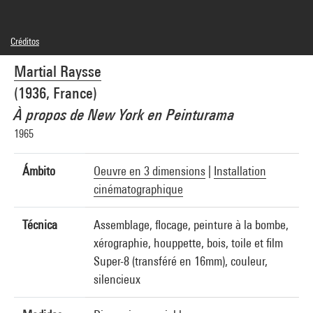
Créditos
Leyenda : Détail de l'installation (peinture)
Martial Raysse
© Adagp, Paris
Créditos fotográficos : Centre Pompidou, MNAM-CCI/Hélène Mauri/Dist.
(1936, France)
GrandPalaisRmn
Referencia de la imagen : 4Y03556
À propos de New York en Peinturama
Difusión de la imagen :
GrandPalaisRmnPhoto
1965
Ámbito
Oeuvre en 3 dimensions
|
Installation
cinématographique
Técnica
Assemblage, flocage, peinture à la bombe,
xérographie, houppette, bois, toile et film
Super-8 (transféré en 16mm), couleur,
silencieux