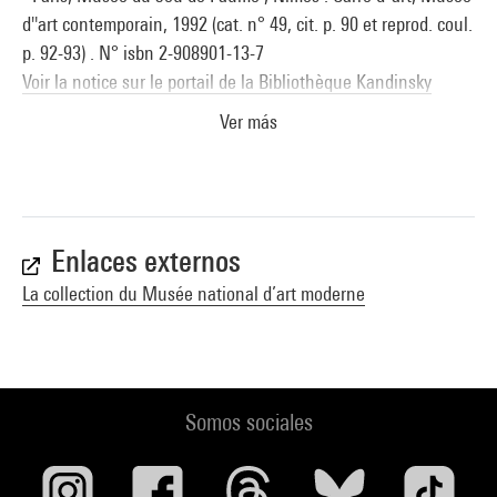
d''art contemporain, 1992 (cat. n° 49, cit. p. 90 et reprod. coul.
p. 92-93) . N° isbn 2-908901-13-7
Voir la notice sur le portail de la Bibliothèque Kandinsky
Ver más
Martial Raysse : Vienne, Museum Moderner Kunst Stiftung
Ludwig Wien, 27 février - 11 avril 1993. - Edition : Museum
Moderner Kunst , Wien , 1993 (cat. n° 49, cit. p. 23 [trad.
allemande], p. 90 et reprod. coul. p. 92-93)
Enlaces externos
Les années pop 1956-1968 : Paris, Centre Pompidou, Galerie
La collection du Musée national d’art moderne
1, 15 mars - 18 juin 2001. - Paris : éd. du Centre Pompidou,
2001 (cat. n° 65.18 (ill.) et n° 65-26 (reprod. coul.)) . N° isbn 2-
84426-081-0
Voir la notice sur le portail de la Bibliothèque Kandinsky
Somos sociales
Martial Raysse : Paris, Centre Pompidou, Musée national
d''art moderne, Galerie 1, 14 mai-2 septembre 2014. - Paris :