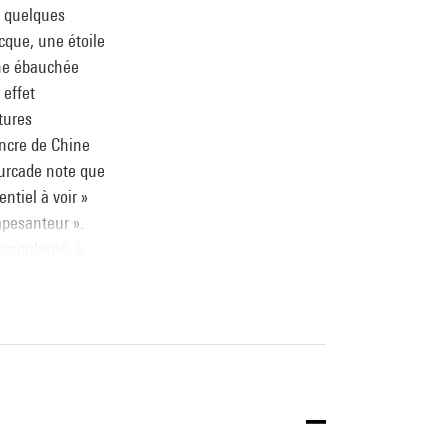
e quelques
ecque, une étoile
ine ébauchée
 effet
tures
encre de Chine
ourcade note que
ntiel à voir »
apesanteur ».
ingularité, à
e peinture
ond noir, raclée
 moderne de la
sur d’autres
vail. »