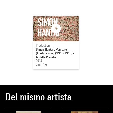
Source :
Extrait du cata
d'art moderne
, 
Production
Simon Hantaï : Peinture
(Écriture rose) (1958-1959) /
À Galla Placidia...
2013
5min 17s
Del mismo artista