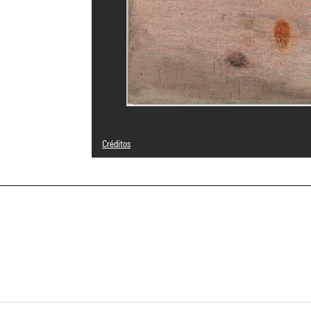
Créditos
© Archives Simon Hantaï / Adagp, Paris
Créditos fotográficos : Centre Pompidou, MNAM-CCI/Phili
Referencia de la imagen : 4N66477
Difusión de la imagen :
GrandPalaisRmnPhoto
a