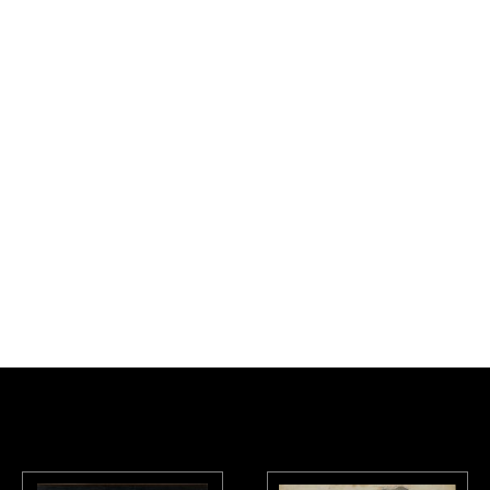
logue
Collection art contemporain - La collection du Centre Pompidou
sous la direction de Sophie Duplaix, Paris, Centre Pompidou, 2007