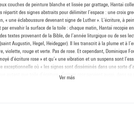
eux couches de peinture blanche et lissée par grattage, Hantaï coll
uis répartit des signes abstraits pour délimiter l’espace : une croix gr
fin, « une éclaboussure devenant signe de Luther ». L’écriture, à pe
t par envahir la surface de la toile : chaque matin, Hantaï recopie en
es textes provenant de la Bible, de l’année liturgique ou de ses lec
saint Augustin, Hegel, Heidegger). Il les transcrit à la plume et à l’
re, violette, rouge et verte. Pas de rose. Et cependant, Dominique F
] noyé d’écriture rose » et qu’« une vibration et un suspens sont l’esse
e exceptionnelle où « les signes sont disséminés dans une sorte d’
e autant que toile d’écriture,
Écriture rose
parvient aussi, dans sa s
Ver más
oire de la religion et l’histoire de la peinture. Simultanément à cett
aï réalise les après-midi une autre toile d’écritures, cette fois sur f
d’un réveille-matin aplati, en ellipse » :
A Galla Placidia
(musée d’Art
 Hantaï précise en outre : « D’autres recouvrements et/ou réécritures 
taine) aussi pendant un an et réexamen rétrospectif de dix ans de tra