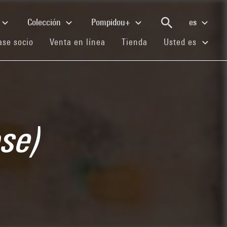
Colección
Pompidou+
es
(current)
(current)
(current)
se socio
Venta en línea
Tienda
Usted es
ose)