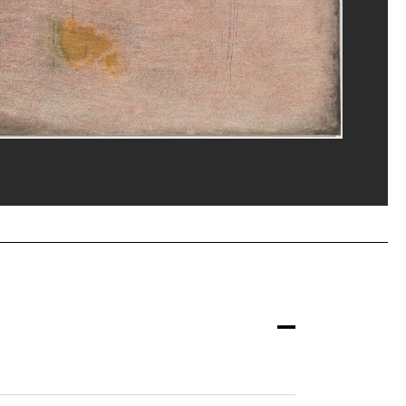
ppe Migeat/Dist. GrandPalaisRmn