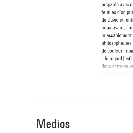
préparée avec d
feuilles d’or, p
de David et, en
auparavant, fini
inlassablement d
philosophiques (
de couleur : noi
« le regard [est
dans cette œuvr
Message mystiqu
conjuguer l’hist
matutinale, Hant
« avec l’entour 
Ville de Paris).
toiles (une tren
Medios
Nadine Pouillon