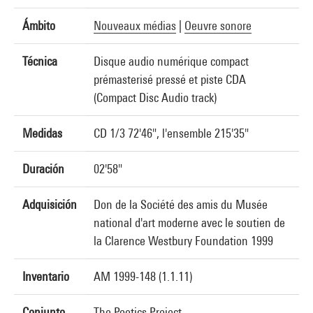
Ámbito
Nouveaux médias
|
Oeuvre sonore
Técnica
Disque audio numérique compact
prémasterisé pressé et piste CDA
(Compact Disc Audio track)
Medidas
CD 1/3 72'46", l'ensemble 215'35"
Duración
02'58"
Adquisición
Don de la Société des amis du Musée
national d'art moderne avec le soutien de
la Clarence Westbury Foundation 1999
Inventario
AM 1999-148 (1.1.11)
Conjunto
The Poetics Project