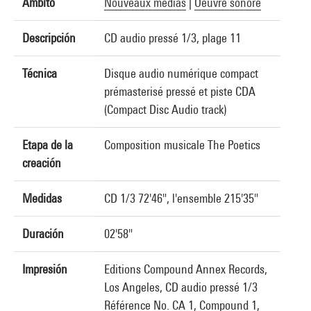
Ámbito
Nouveaux médias
|
Oeuvre sonore
Descripción
CD audio pressé 1/3, plage 11
Técnica
Disque audio numérique compact
prémasterisé pressé et piste CDA
(Compact Disc Audio track)
Etapa de la
Composition musicale The Poetics
creación
Medidas
CD 1/3 72'46", l'ensemble 215'35"
Duración
02'58"
Impresión
Editions Compound Annex Records,
Los Angeles, CD audio pressé 1/3
Référence No. CA 1, Compound 1,