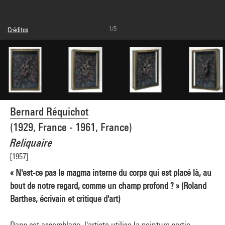
1/5
Créditos
© Adagp, Paris
Créditos fotográficos : Centre Pompidou, MNAM-CCI/Audrey Laurans/Dist.
GrandPalaisRmn
Referencia de la imagen : 4N93547
Difusión de la imagen :
GrandPalaisRmnPhoto
Bernard Réquichot
(1929, France - 1961, France)
Reliquaire
[1957]
« N'est-ce pas le magma interne du corps qui est placé là, au
bout de notre regard, comme un champ profond ? » (Roland
Barthes, écrivain et critique d'art)
Dans cet assemblage, l'artiste utilise la peinture sortie