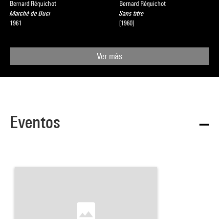
Bernard Réquichot
Bernard Réquichot
Marché de Buci
Sans titre
1961
[1960]
Ver más
Eventos