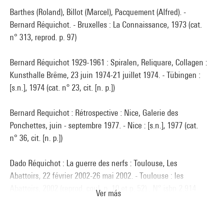
Barthes (Roland), Billot (Marcel), Pacquement (Alfred). -
Bernard Réquichot. - Bruxelles : La Connaissance, 1973 (cat.
n° 313, reprod. p. 97)
Bernard Réquichot 1929-1961 : Spiralen, Reliquare, Collagen :
Kunsthalle Brême, 23 juin 1974-21 juillet 1974. - Tübingen :
[s.n.], 1974 (cat. n° 23, cit. [n. p.])
Bernard Requichot : Rétrospective : Nice, Galerie des
Ponchettes, juin - septembre 1977. - Nice : [s.n.], 1977 (cat.
n° 36, cit. [n. p.])
Dado Réquichot : La guerre des nerfs : Toulouse, Les
Abattoirs, 22 février 2002-26 mai 2002. - Toulouse : les
Abattoirs, 2002 (reprod. coul. p. 10 et p. 52) . N° isbn 2.914
Ver más
397.02.X
Voir la notice sur le portail de la Bibliothèque Kandinsky