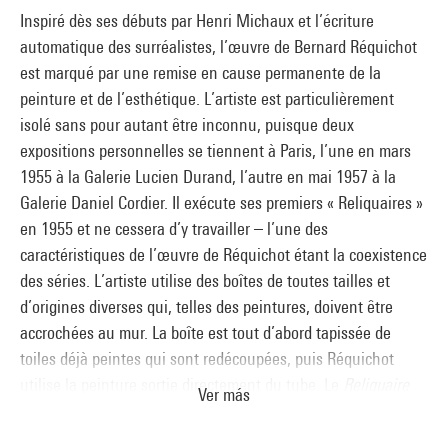
Inspiré dès ses débuts par Henri Michaux et l’écriture
automatique des surréalistes, l’œuvre de Bernard Réquichot
est marqué par une remise en cause permanente de la
peinture et de l’esthétique. L’artiste est particulièrement
isolé sans pour autant être inconnu, puisque deux
expositions personnelles se tiennent à Paris, l’une en mars
1955 à la Galerie Lucien Durand, l’autre en mai 1957 à la
Galerie Daniel Cordier. Il exécute ses premiers « Reliquaires »
en 1955 et ne cessera d’y travailler – l’une des
caractéristiques de l’œuvre de Réquichot étant la coexistence
des séries. L’artiste utilise des boîtes de toutes tailles et
d’origines diverses qui, telles des peintures, doivent être
accrochées au mur. La boîte est tout d’abord tapissée de
toiles déjà peintes qui sont redécoupées, puis Réquichot
utilise la peinture sortie directement du tube. Le
Reliquaire
Ver más
de 1957, dans lequel l’artiste a introduit des miroirs pour en
prolonger artificiellement l’espace, consiste ainsi en un crâne