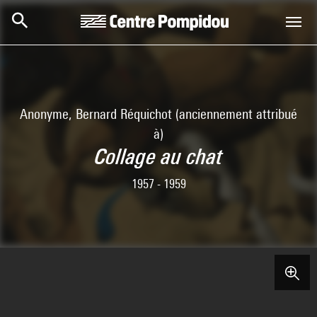
Skip to main content
Centre Pompidou
Anonyme, Bernard Réquichot (anciennement attribué
à)
Collage au chat
1957 - 1959