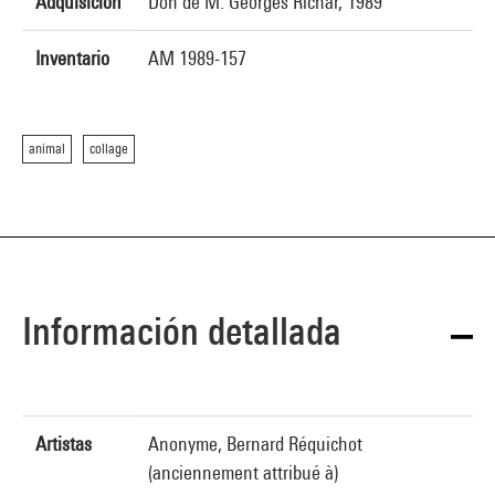
Adquisición
Don de M. Georges Richar, 1989
Inventario
AM 1989-157
animal
collage
Información detallada
Artistas
Anonyme, Bernard Réquichot
(anciennement attribué à)