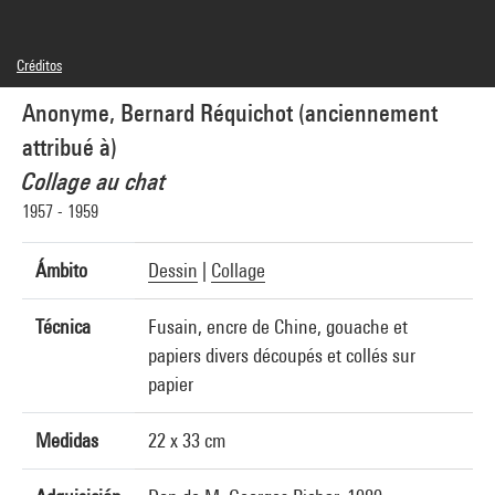
Créditos
© droits réservés
Anonyme, Bernard Réquichot (anciennement
Créditos fotográficos : Centre Pompidou, MNAM-CCI/Georges Meguerditchian/Dist.
GrandPalaisRmn
attribué à)
Referencia de la imagen : 4N71690
Difusión de la imagen :
Collage au chat
GrandPalaisRmnPhoto
1957 - 1959
Ámbito
Dessin
|
Collage
Técnica
Fusain, encre de Chine, gouache et
papiers divers découpés et collés sur
papier
Medidas
22 x 33 cm